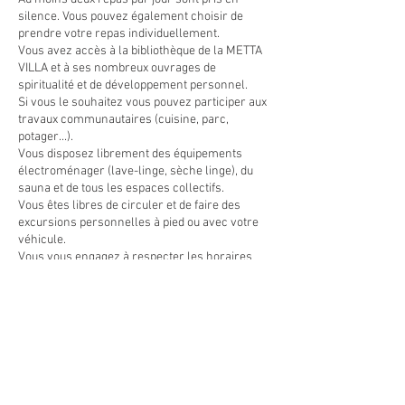
silence. Vous pouvez également choisir de
prendre votre repas individuellement.
Vous avez accès à la bibliothèque de la METTA
VILLA et à ses nombreux ouvrages de
spiritualité et de développement personnel.
Si vous le souhaitez vous pouvez participer aux
travaux communautaires (cuisine, parc,
potager...).
Vous disposez librement des équipements
électroménager (lave-linge, sèche linge), du
sauna et de tous les espaces collectifs.
Vous êtes libres de circuler et de faire des
excursions personnelles à pied ou avec votre
véhicule.
Vous vous engagez à respecter les horaires
des repas, les temps de silence et les voeux de
silence des autres retraitants.
INTERVENANT
Intervenant :
Marc BELVAUX
- Instructeur
MBSR
POUR QUI ?