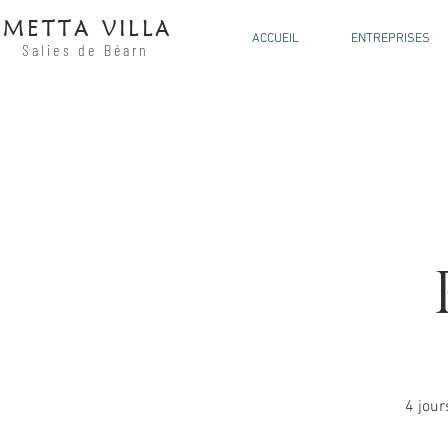
METTA V
ILLA
ACCUEIL
ENTREPRISES
Salies
de B
éa
r
n
4 jour