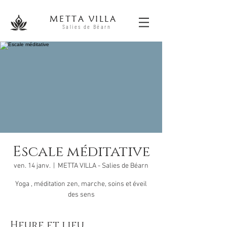
METTA V
ILLA
Salies
de B
éa
r
n
Escale méditative
ven. 14 janv.
  |  
METTA VILLA - Salies de Béarn
Yoga , méditation zen, marche, soins et éveil
des sens
Heure et lieu