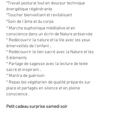
*Travail postural tout en douceur technique
énergétique régénérante
*Toucher bienveillant et revitalisant
*Soin de l'âme et du corps
* Marche euphonique méditative et en
conscience dans un écrin de Nature préservée
* Redécouvrir la nature et la Vie avec les yeux
émerveillés de l'enfant ..
* Redécouvrir le lien sacré avec la Nature et les
5 éléments
* Partage de sagesse avec la lecture de texte
sacré et inspirant ..
* Mantra de guérison
* Repas bio végétarien de qualité préparés sur
place et partagés en silence et en pleine
conscience .
Petit cadeau surprise samedi soir
Avec un bouquet artistique inédit de poésie , de
chant , de douceur afin d'enchanter nos rêves ..
Au coeur de ce silence intérieur et extérieur ,
dans cet havre de sérénité .. c'est une
invitation pour retrouver la beauté en soi mais