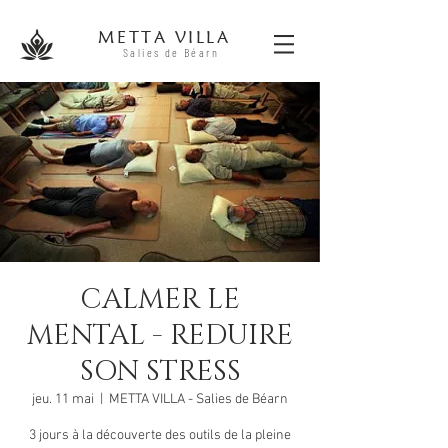
METTA V
ILLA
Salies
de B
éa
r
n
CALMER LE
MENTAL - REDUIRE
SON STRESS
jeu. 11 mai
  |  
METTA VILLA - Salies de Béarn
3 jours à la découverte des outils de la pleine