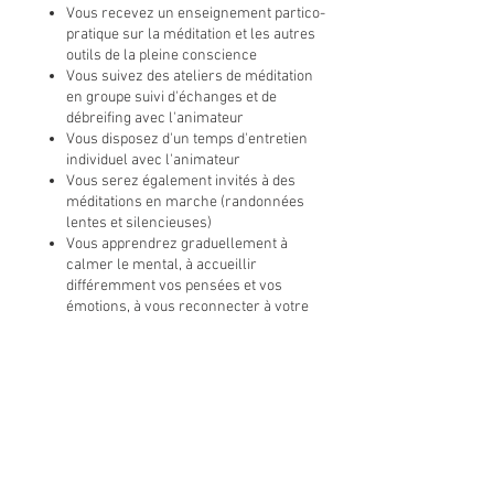
Vous recevez un enseignement partico-
pratique sur la méditation et les autres
outils de la pleine conscience
Vous suivez des ateliers de méditation
en groupe suivi d'échanges et de
débreifing avec l'animateur
Vous disposez d'un temps d'entretien
individuel avec l'animateur
Vous serez également invités à des
méditations en marche (randonnées
lentes et silencieuses)
Vous apprendrez graduellement à
calmer le mental, à accueillir
différemment vos pensées et vos
émotions, à vous reconnecter à votre
corps et à developper une présence
attentive, ouverte, bienveillante.
Des activités et quelques repas sont
effectués en silence, la journée du
dimanche est entièrement silencieuse.
La salle de pratique est à votre
disposition pendant toute la durée de la
retraite pour vos pratiques individuelles